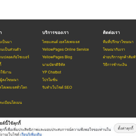
รา
บริการของเรา
ติดต่อเรา
มเป็นมา
ไทยแลนด์ เยลโล่เพจเจส
ทีมที่ปรึกษาโฆษณา
มเป็นส่วนตัว
YellowPages Online Service
โฆษณากับเรา
มปลอดภัยไซเบอร์
YellowPages Blog
ฝ่ายบริการลูกค้าสัมพั
้
นามบัตรดิจิทัล
วิธีการชำระเงิน
รใช้งาน
YP Chatbot
บผู้ลงโฆษณา
โปรโมชั่น
ลโล่เพจเจสทั่วโลก
รับทำเว็บไซต์ SEO
ะเบียนโดเมน
ต์นี้ใช้คุกกี้
ตั้งค่าคุกกี้
่เพจเจส
สงวนลิขสิทธิ์ตามกฏหมาย โดย
บริษัท เทเลอินโฟ มีเดีย จำกัด (ม
้คุกกี้เพื่อเพิ่มประสิทธิภาพและมอบประสบการณ์ความพึงพอใจของท่านใน
้งานเว็บไซต์
เรียนรู้เพิ่มเติม