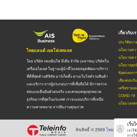
เกี่ยวกับเ
ประวัติควา
นโยบายควา
ไทยแลนด์ เยลโล่เพจเจส
นโยบายควา
โดย บริษัท เทเลอินโฟ มีเดีย จำกัด (มหาชน) บริษัทใน
นโยบายคุกกี
เครือเอไอเอส ในฐานะผู้นำที่ไม่เคยหยุดพัฒนาบริการ
ข้อตกลงกา
ที่ดีที่สุดด้านดิจิทัล มาร์เก็ตติ้ง ผ่านเว็บไซต์รวมสินค้า
เสียงตอบรั
และบริการ จากผู้ประกอบการที่เชื่อถือได้ มีการตรวจ
เครือข่ายเย
สอบและยืนยันตัวตนจริง และครอบคลุมทุกหมวด
COVID-19
ธุรกิจมากที่สุดในประเทศ เราจะมอบบริการที่เหนือ
นโยบายจดท
ความคาดหมาย จากทีมงานคุณภาพ
เว็บไซ
ลิขสิทธิ์ © 2569
ไทยแลนด์ เยลโล
เราใช
การใช