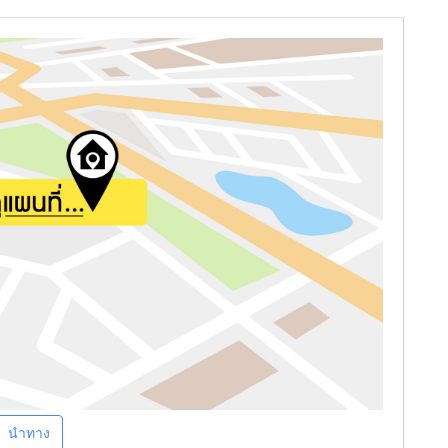
นำทาง