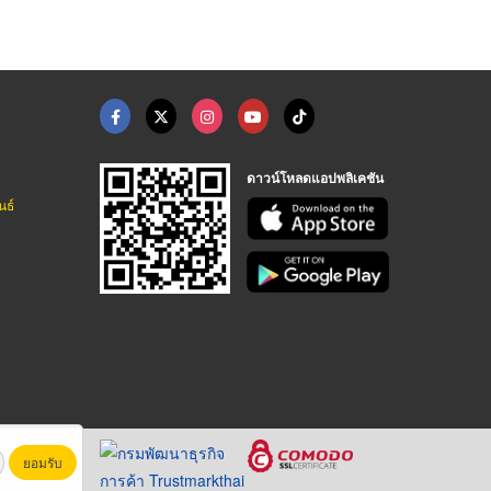
ดาวน์โหลดแอปพลิเคชัน
นธ์
ยอมรับ
หาชน)