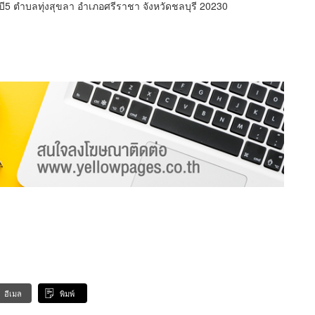
่ บี5 ตำบลทุ่งสุขลา อำเภอศรีราชา จังหวัดชลบุรี 20230
อีเมล
พิมพ์