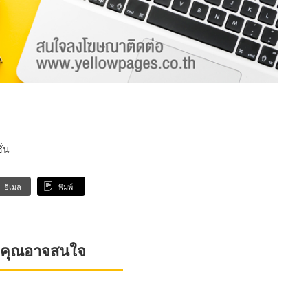
ั่น
อีเมล
พิมพ์
ที่คุณอาจสนใจ