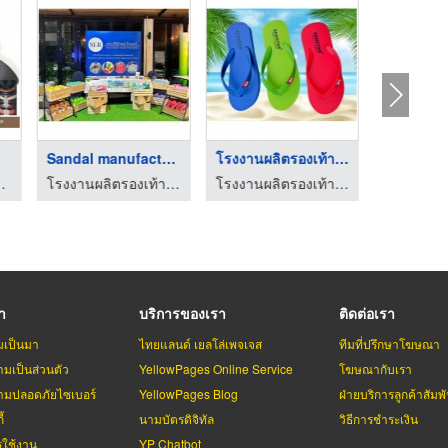
Sandal manufacturer ...
โรงงานผลิตรองเท้าแตะ ...
- บางกอกโพลีโฟม
โรงงานผลิตรองเท้าแตะ รองเท้าฟองน้ำ
โรงงานผลิตรองเท้าแตะ รองเท้าฟองน้ำ
รา
บริการของเรา
ติดต่อเรา
มเป็นมา
ไทยแลนด์ เยลโล่เพจเจส
ทีมที่ปรึกษาโฆษณา
มเป็นส่วนตัว
YellowPages Online Service
โฆษณากับเรา
มปลอดภัยไซเบอร์
YellowPages Blog
ฝ่ายบริการลูกค้าสัมพั
้
นามบัตรดิจิทัล
วิธีการชำระเงิน
รใช้งาน
YP Chatbot