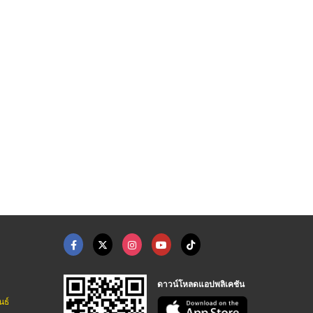
รับอบร้อนลังไม้ส่งออ ...
โรงงานตัดอีพีอีโฟมขึ ...
ผู้ผลิตอีพีอีโฟม
จำหน่ายไม้พาเลท สมุทรสาคร - แบล็ควู้ด
โรงงานผู้ผลิตอีพีอีโฟม ชลบุรี - ไทยรุ่งเรือง โฟม
โรงงานผู้ผลิตอีพีอีโฟม ชลบุรี - ไทยรุ่งเรือง โฟม
ดาวน์โหลดแอปพลิเคชัน
นธ์