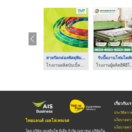
รับออกแบบและสั่งตัด ...
สายรัดกล่องพัสดุพิมพ ...
รับปั๊มงานโฟมไดคั
โรงงานผู้ผลิตอีพีอีโฟม ชลบุรี - ไทยรุ่งเรือง โฟม
โรงงานผลิตบับเบิ้ลกันกระแทก
โรงงานผู้ผลิตอีพีอีโฟม ช
เกี่ยวกับเ
ประวัติควา
นโยบายควา
ไทยแลนด์ เยลโล่เพจเจส
นโยบายควา
โดย บริษัท เทเลอินโฟ มีเดีย จำกัด (มหาชน) บริษัทใน