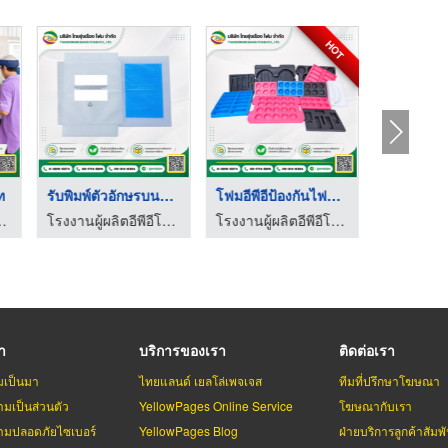
HOT
ท
รับพิมพ์ตัวอักษรบนชิ ...
โฟมอีพีอีป้องกันไฟฟ้ ...
ลบุรี - ไทยรุ่งเรือง โฟม
โรงงานผู้ผลิตอีพีอีโฟม ชลบุรี - ไทยรุ่งเรือง โฟม
โรงงานผู้ผลิตอีพีอีโฟม ชลบุรี - ไทยรุ่งเรือง โฟม
รา
บริการของเรา
ติดต่อเรา
มเป็นมา
ไทยแลนด์ เยลโล่เพจเจส
ทีมที่ปรึกษาโฆษณา
มเป็นส่วนตัว
YellowPages Online Service
โฆษณากับเรา
มปลอดภัยไซเบอร์
YellowPages Blog
ฝ่ายบริการลูกค้าสัมพั