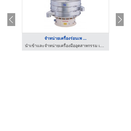
bag+bag Fi ...
จำหน่ายเครื่องร่อนเพ ...
วิชั่น จำกัด (มหาชน)
นำเข้าและจำหน