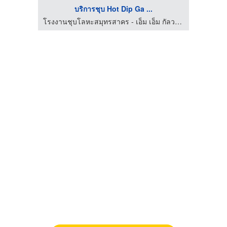
บริการชุบ Hot Dip Ga ...
โรงงานชุบโลหะสมุทรสาคร - เอ็ม เอ็ม กัลวาไนซ์
โรงงานชุบโลหะสมุทรสาคร - เอ็ม เอ็ม กัลวาไนซ์