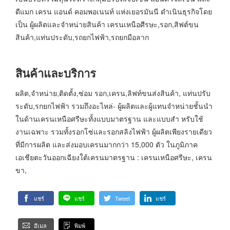
ดีแมก เครน แอนด์ คอมพอเนนท์ แห่งเยอรมันนี ดำเนินธุรกิจโดย
เป็น ผู้ผลิตและจำหน่ายสินค้า เครนเหนือศีรษะ,รอก,สิฟต์ขน
สินค้า,แท่นประดับ,รถยกไฟฟ้า,รถยกมือลาก
สินค้าและบริการ
ผลิต,จำหน่าย,ติดตั้ง,ซ่อม รอก,เครน,ลิฟท์ขนส่งสินค้า, แท่นปรับ
ระดับ,รกยกไฟฟ้า รวมถึงอะไหล่- ผู้ผลิตและผู้แทนจำหน่ายชั้นนำ
ในด้านเครนเหนือศรีษะทั้งแบบมาตรฐาน และแบบสำ หรับใช้
งานเฉพาะ รวมทั้งรอกโซ่และรอกสลิงไฟฟ้า ผู้ผลิตเพียงรายเดียว
ที่มีการผลิต และส่งมอบเครนมากกว่า 15,000 ตัว ในภูมิภาค
เอเชียตะวันออกเฉียงใต้เครนมาตรฐาน : เครนเหนือศรีษะ, เครน
ขา,
แชร์
แชร์
Tweet
แชร์
อีเมล
พิมพ์