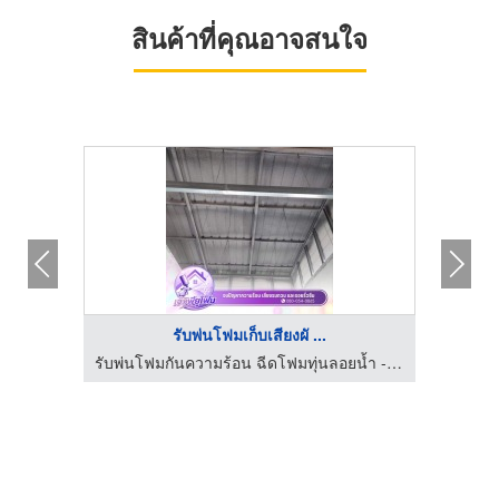
สินค้าที่คุณอาจสนใจ
รับพ่นโฟมเก็บเสียงผั ...
กัด
รับพ่นโฟมกันความร้อน ฉีดโฟมทุ่นลอยน้ำ - เจ๊วิพียูโฟม