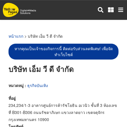
ข้าม
ไป
ยัง
เนื้อหา
หลัก
หน้าแรก
> บริษัท เอ็ม วี ดี จำกัด
หากคุณเป็นเจ้าของกิจการนี้ ติดต่อรับส่วนลดพิเศษ! เพื่อจัด
ทำเว็บไซต์
บริษัท เอ็ม วี ดี จำกัด
หมวดหมู่ :
ธุรกิจบันเทิง
ที่อยู่
234,234/1-3 อาคารศูนย์การค้ารัชโยธิน อเวนิว ชั้นที่ 3 ห้องเลข
ที่ B301-B306 ถนนรัชดาภิเษก แขวงลาดยาว เขตจตุจักร
กรุงเทพมหานคร 10900
โทรศัพท์