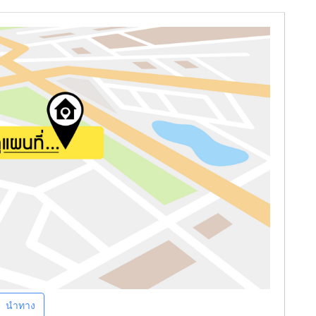
นำทาง