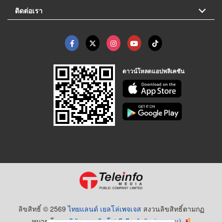
ติดต่อเรา
ดาวน์โหลดแอปพลิเคชัน
ลิขสิทธิ์ © 2569
ไทยแลนด์ เยลโล่เพจเจส
สงวนลิขสิทธิ์ตามกฏ
หมาย โดย
บริษัท เทเลอินโฟ มีเดีย จำกัด (มหาชน)