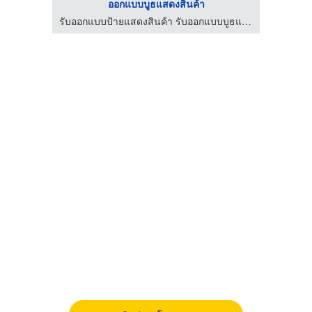
ออกแบบบูธแสดงสินค้า
MC Inky MC for events MC in English พิธีกรรับจ้าง พิธีกรมืออาชีพ รับงานพิธีกรสองภาษา พิธีกรงานอีเว้นท์ภาษาอังกฤษ
รับออกแบบป้ายแสดงสินค้า รับออกแบบบูธแสดงสินค้า 4kgroup