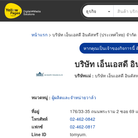
ข้าม
ธุรกิจ
ไป
ยัง
เนื้อหา
หลัก
หน้าแรก
> บริษัท เอ็นเอสดี อินดัสทรี (ประเทศไทย) จำกัด
หากคุณเป็นเจ้าของกิจการนี้ ต
บริษัท เอ็นเอสดี 
บริษัทแม่ :
บริษัท เอ็นเอสดี อินดั
หมวดหมู่ :
ผู้ผลิตและจำหน่ายวาล์ว
ที่อยู่
176/33-35 ถนนพระราม 2 ซอย 69 
โทรศัพท์
02-462-0842
แฟกซ์
02-462-0817
Line ID
tomyum.