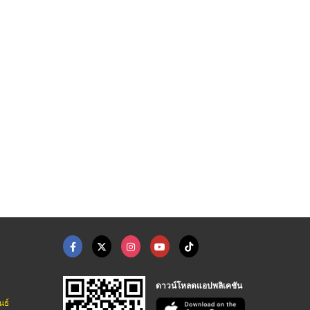
วาล์วอุตสาหกรรม ระยอ ...
วาล์วระยอง
วายสแตนเนอร์เหล็กหล่ ...
เทควิส วาล์วและอุปกรณ์ฟิตติ้ง ระยอง
เทควิส วาล์วและอุปกรณ์ฟิตติ้ง ระยอง
โรงงานผู้ผลิตและจำหน่ายผลิตภัณฑ์ สำหรับงานประปา
ดาวน์โหลดแอปพลิเคชัน
นธ์