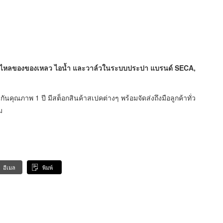
การไหลของของเหลว ไอน้ำ และวาล์วในระบบประปา แบรนด์ SECA,
นคุณภาพ 1 ปี มีสต็อกสินค้าสเปคต่างๆ พร้อมจัดส่งถึงมือลูกค้าทั่ว
ม
อีเมล
พิมพ์