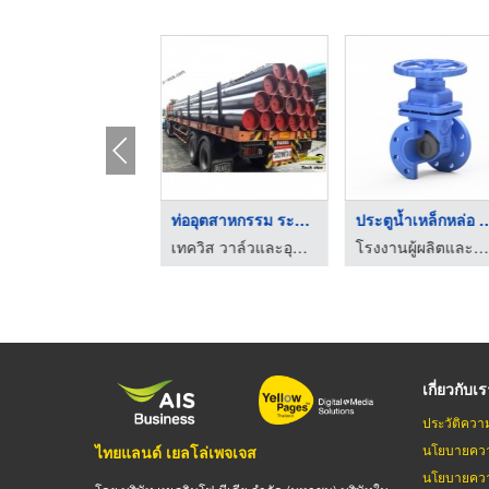
ข้องอเชื่อมเหล็ก ระย ...
ท่ออุตสาหกรรม ระยอง
ประตูน้ำเหล็กหล
เทควิส วาล์วและอุปกรณ์ฟิตติ้ง ระยอง
เทควิส วาล์วและอุปกรณ์ฟิตติ้ง ระยอง
โรงงานผู้ผลิตและจำหน่ายผลิตภัณฑ์ สำหรับงานประปา
เกี่ยวกับเ
ประวัติควา
นโยบายควา
ไทยแลนด์ เยลโล่เพจเจส
นโยบายควา