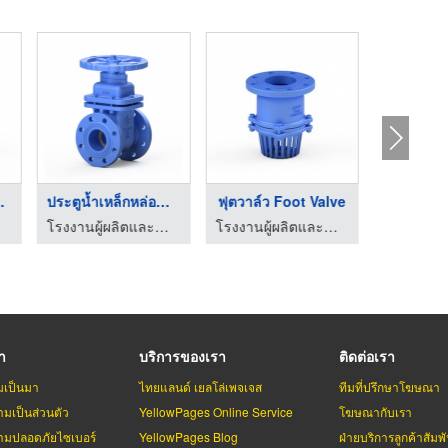
่อ Ga ...
ประตูน้ำเหล็กหล่อGat ...
ฟุตวาล์ว Foot Valve
โรงงานผู้ผลิตและจำหน่ายผลิตภัณฑ์ สำหรับงานประปา
โรงงานผู้ผลิตและจำหน่ายผลิตภัณฑ์ สำหรับงานประปา
รา
บริการของเรา
ติดต่อเรา
มเป็นมา
ไทยแลนด์ เยลโล่เพจเจส
ทีมที่ปรึกษาโฆษณา
มเป็นส่วนตัว
YellowPages Online Service
โฆษณากับเรา
มปลอดภัยไซเบอร์
YellowPages Blog
ฝ่ายบริการลูกค้าสัมพั