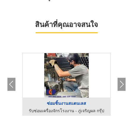
สินค้าที่คุณอาจสนใจ
ซ่อมชิ้นงานสแตนเลส
 กรุ๊ป
รับซ่อมเครื่องจักรโรงงาน - ภู่เจริญผล กรุ๊ป
รับซ่