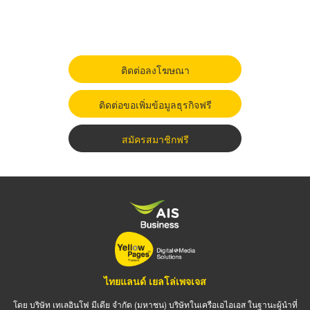
ติดต่อลงโฆษณา
ติดต่อขอเพิ่มข้อมูลธุรกิจฟรี
สมัครสมาชิกฟรี
ไทยแลนด์ เยลโล่เพจเจส
โดย บริษัท เทเลอินโฟ มีเดีย จำกัด (มหาชน) บริษัทในเครือเอไอเอส ในฐานะผู้นำที่