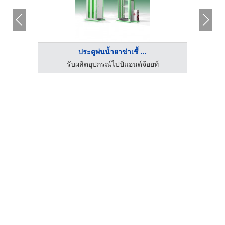
ประตูพ่นน้ำยาฆ่าเชื้ ...
บริษัท 
าถูก
รับผลิตอุปกรณ์ไปป์แอนด์จ้อยท์