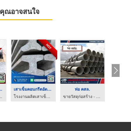
ที่คุณอาจสนใจ
HOT
รีตเสริมเห ...
เสาเข็มคอนกรีตอัดแรง
ท่อ คสล.
ีต ราคาถูก - AD CONCRETE
โรงงานผลิตเสาเข็มคอนกรีต ปอนด์
ขายวัสดุก่อสร้าง - คอนสมิกซ์