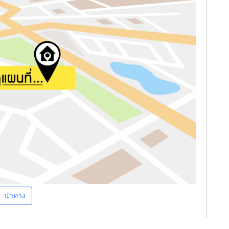
นำทาง