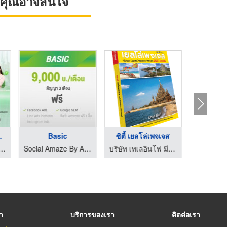
ที่คุณอาจสนใจ
d E ...
Basic
ซิตี้ เยลโล่เพจเจส
็บไซต์ SEO การตลาดออนไลน์
Social Amaze By AD Venture
บริษัท เทเลอินโฟ มีเดีย จำกัด (มหาชน)
รา
บริการของเรา
ติดต่อเรา