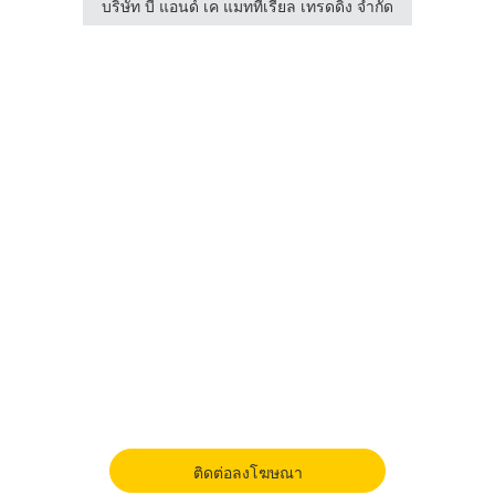
ง จำกัด
บริษัท บี แอนด์ เค แมททีเรียล เทรดดิ้ง จำกัด
บริษัท
ติดต่อลงโฆษณา