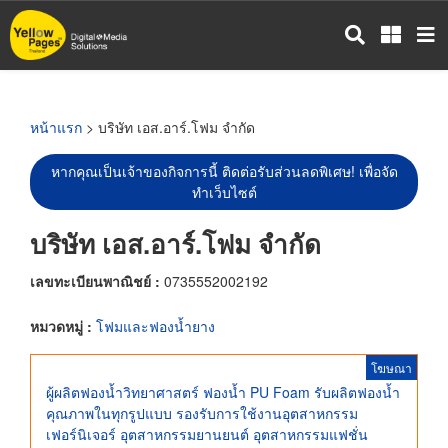
ข้าม
ไป
ยัง
เนื้อหา
หลัก
หน้าแรก
> บริษัท เอส.อาร์.โฟม จำกัด
หากคุณเป็นเจ้าของกิจการนี้ ติดต่อรับส่วนลดพิเศษ! เพื่อจัด
ทำเว็บไซต์
บริษัท เอส.อาร์.โฟม จำกัด
เลขทะเบียนพาณิชย์ :
0735552002192
หมวดหมู่ :
โฟมและฟองน้ำยาง
โฆษณา
ผู้ผลิตฟองน้ำวิทยาศาสตร์ ฟองน้ำ PU Foam รับผลิตฟองน้ำ
คุณภาพในทุกรูปแบบ รองรับการใช้งานอุตสาหกรรม
เฟอร์นิเจอร์ อุตสาหกรรมยานยนต์ อุตสาหกรรมแฟชั่น