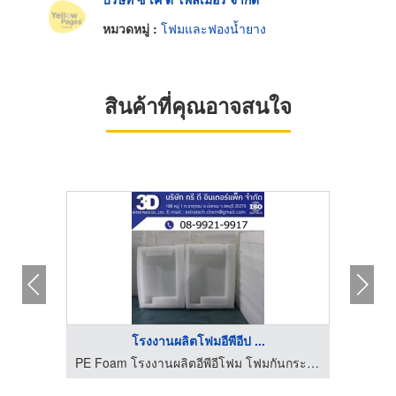
หมวดหมู่ :
โฟมและฟองน้ำยาง
สินค้าที่คุณอาจสนใจ
โรงงานผลิตโฟมอีพีอีป ...
โรงงานผลิตอีพีอีโฟม EPE Foam โฟมกันกระแทก โฟมม้วนชลบุรี
PE Foam โรงงานผลิตอีพีอีโฟม โฟมกันกระแทก โฟมม้วนชลบุรี