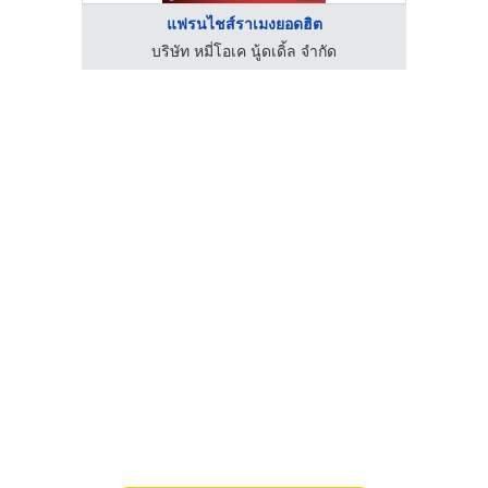
แฟรนไชส์ราเมงยอดฮิต
บริษัท หมี่โอเค นู้ดเดิ้ล จำกัด