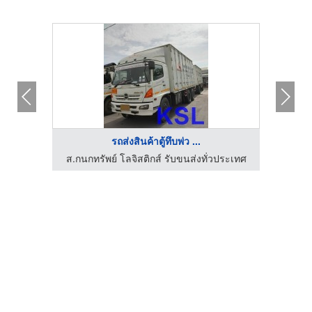
รถส่งสินค้าตู้ทึบพ่ว ...
โรงงานผลิตและจำหน่ายเครื่องซีล เจริญผลอีเล็คทริค
ส.กนกทรัพย์ โลจิสติกส์ รับขนส่งทั่วประเทศ