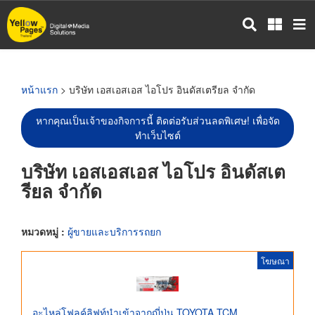
ข้าม
ไป
ยัง
เนื้อหา
หลัก
หน้าแรก
> บริษัท เอสเอสเอส ไอโปร อินดัสเตรียล จำกัด
หากคุณเป็นเจ้าของกิจการนี้ ติดต่อรับส่วนลดพิเศษ! เพื่อจัด
ทำเว็บไซต์
บริษัท เอสเอสเอส ไอโปร อินดัสเต
รียล จำกัด
หมวดหมู่ :
ผู้ขายและบริการรถยก
โฆษณา
อะไหล่โฟลค์ลิฟท์นำเข้าจากญี่ปุ่น TOYOTA TCM