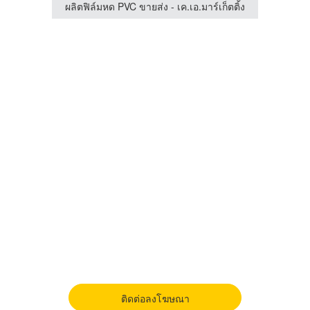
ผู้ผลิตและจำหน่ายฟิล์มบรรจุภัณฑ์คุณภาพสูง สำหรับทุกอุตสาหกรรม
ผลิตฟิล์มหด PVC ขายส่ง - เค.เอ.มาร์เก็ตติ้ง
ติดต่อลงโฆษณา