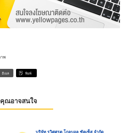
ภาพ
อีเมล
พิมพ์
ที่คุณอาจสนใจ
บริษัท รวิศศรุต โกลบอล ซัคเซ็ส จำกัด