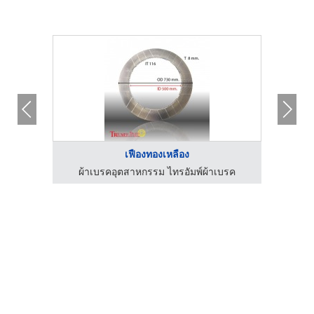
เฟืองทองเหลือง
บรค
ผ้าเบรคอุตสาหกรรม ไทรอัมพ์ผ้าเบรค
ผ้