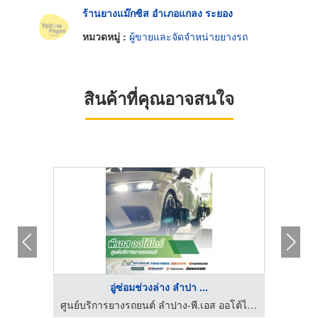
ร้านยางแม๊กซิส อำเภอแกลง ระยอง
หมวดหมู่ :
ผู้ขายและจัดจำหน่ายยางรถ
สินค้าที่คุณอาจสนใจ
อู่ซ่อมช่วงล่าง ลำปา ...
ศูนย์บริการยางรถยนต์ ลำปาง-พี.เอส ออโต้ไทร์
ศูนย์บริการยางรถยนต์ ลำปาง-พี.เอส ออโต้ไทร์