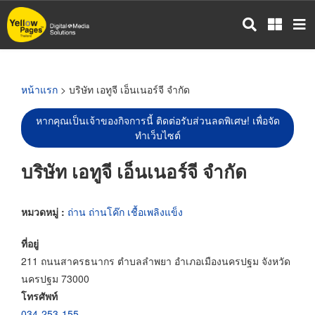
ข้าม
ไป
ยัง
เนื้อหา
หลัก
หน้าแรก
> บริษัท เอทูจี เอ็นเนอร์จี จำกัด
หากคุณเป็นเจ้าของกิจการนี้ ติดต่อรับส่วนลดพิเศษ! เพื่อจัด
ทำเว็บไซต์
บริษัท เอทูจี เอ็นเนอร์จี จำกัด
หมวดหมู่ :
ถ่าน ถ่านโค๊ก เชื้อเพลิงแข็ง
ที่อยู่
211 ถนนสาครธนากร ตำบลลำพยา อำเภอเมืองนครปฐม จังหวัด
นครปฐม 73000
โทรศัพท์
034-253-155