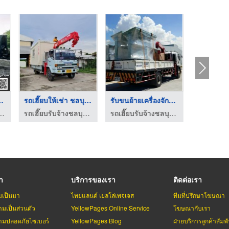
บริการแพ็คเครื่องจัก ...
ให้เช่ารถแบคโฮกรุงเท ...
รถเฮี๊ยบให้เช่า ชลบุ ...
บริการแพ็คกิ้งลังไม้ ลังโปร่ง ลังทึบ พร้อมขนย้ายสินค้าอุตสาหกรรม
รับจ้างรื้อถอน เคลียร์ริ่งพื้นที่ ให้เช่าแบคโฮ-ป.ประยูรเซอร์วิส
รถเฮี๊ยบรับจ้างชลบุรี เอโอเอ เซอร์วิสซัพพลาย
รา
บริการของเรา
ติดต่อเรา
มเป็นมา
ไทยแลนด์ เยลโล่เพจเจส
ทีมที่ปรึกษาโฆษณา
มเป็นส่วนตัว
YellowPages Online Service
โฆษณากับเรา
มปลอดภัยไซเบอร์
YellowPages Blog
ฝ่ายบริการลูกค้าสัมพั