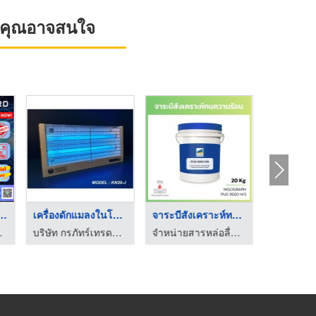
ที่คุณอาจสนใจ
เครื่องดักแมล ...
เครื่องดักแมลงในโรง ...
จาระบีสังเคราะห์ทนคว ...
จาระบีเห
้ง จำกัด
บริษัท กรภัทร์เทรดดิ้ง จำกัด
จำหน่ายสารหล่อลื่นฟู้ดเกรด - ไทยอินเตอร์เทรด ลูบริแคนท์