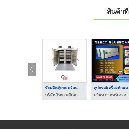
สินค้า
เตาทอดระบบสายพานลำเล ...
รับผลิตตู้อบลมร้อนสแ ...
อุปกรณ์
บริษัท ไทย เคบีเอ็ม อินดัสทรี จำกัด
บริษัท ไทย เคบีเอ็ม อินดัสทรี จำกัด
บริษัท กรภัทร์เทรดดิ