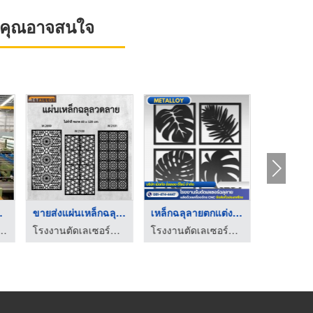
ที่คุณอาจสนใจ
ง
ขายเหล็ก เอชบีม บ้าน ...
เหล็กท่อกลม ราคาโรงง ...
หล็ก ระยอง - โชคสุขใจ ค้าเหล็ก
เหล็ก-โตโลหะกิจ ชลบุรี
ห้างหุ้นส่วนจำกัด ต ชัยเจริญฮาร์ดแวร์