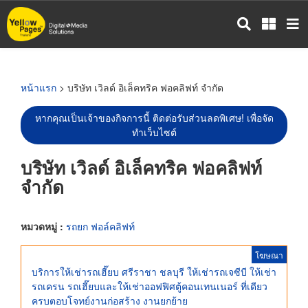
ข้าม
ไป
ยัง
เนื้อหา
หลัก
หน้าแรก
> บริษัท เวิลด์ อิเล็คทริค ฟอคลิฟท์ จำกัด
หากคุณเป็นเจ้าของกิจการนี้ ติดต่อรับส่วนลดพิเศษ! เพื่อจัด
ทำเว็บไซต์
บริษัท เวิลด์ อิเล็คทริค ฟอคลิฟท์
จำกัด
หมวดหมู่ :
รถยก ฟอล์คลิฟท์
โฆษณา
บริการให้เช่ารถเฮี๊ยบ ศรีราชา ชลบุรี ให้เช่ารถเจซีบี ให้เช่า
รถเครน รถเฮี๊ยบและให้เช่าออฟฟิศตู้คอนเทนเนอร์ ที่เดียว
ครบตอบโจทย์งานก่อสร้าง งานยกย้าย