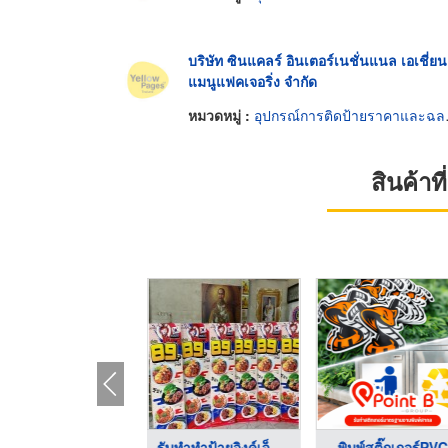
บริษัท ซินแคลร์ อินเตอร์เนชั่นแนล เอเชี่ยน
แมนูแฟคเจอริ่ง จำกัด
หมวดหมู่ :
อุปกรณ์การติดป้ายราคาและฉลาก
สินค้า
ับทำป้ายอิงค์เจ็ทห้ ...
รับทำทำป้ายอิงค์เจ็ท ...
พิมพ์สติ๊กเกอร์PVC