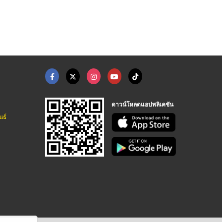
ร้านป้ายหัวหิน ริญญากราฟฟิค
ร้านป้ายหัวหิน ริญญากราฟฟิค
รับทำป้ายโฆษณา ป้ายไวนิล รับทำสติกเกอร์ติดผลิตภัณฑ์ นวมินทร์
ดาวน์โหลดแอปพลิเคชัน
นธ์