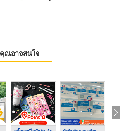
ที่คุณอาจสนใจ
สติ๊กเกอร์ไดคัทA5-A6
รับพิมพ์ฉลาก สติกเกอ ...