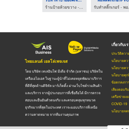
ร้านป้ายห้วยขวาง - พี.เอส.พี อิงค์เจ็ท
ร้านป้ายห้วยขวาง - พี.เอส.พี อิงค์เจ็ท
รับทำสต
เกี่ยวกับเ
ประวัติควา
นโยบายควา
ไทยแลนด์ เยลโล่เพจเจส
นโยบายควา
โดย บริษัท เทเลอินโฟ มีเดีย จำกัด (มหาชน) บริษัทใน
นโยบายคุกกี
เครือเอไอเอส ในฐานะผู้นำที่ไม่เคยหยุดพัฒนาบริการ
ข้อตกลงกา
ที่ดีที่สุดด้านดิจิทัล มาร์เก็ตติ้ง ผ่านเว็บไซต์รวมสินค้า
เสียงตอบรั
และบริการ จากผู้ประกอบการที่เชื่อถือได้ มีการตรวจ
เครือข่ายเย
สอบและยืนยันตัวตนจริง และครอบคลุมทุกหมวด
COVID-19
ธุรกิจมากที่สุดในประเทศ เราจะมอบบริการที่เหนือ
นโยบายจดท
ความคาดหมาย จากทีมงานคุณภาพ