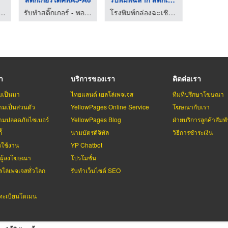
ิ๊กเกอร์ - พอยท์ บี กรุ๊ป
รับทำสติ๊กเกอร์ - พอยท์ บี กรุ๊ป
โรงพิมพ์กล่องฉะเชิงเทรา - เยื่อไผ่ พริ้นติ้ง
รา
บริการของเรา
ติดต่อเรา
มเป็นมา
ไทยแลนด์ เยลโล่เพจเจส
ทีมที่ปรึกษาโฆษณา
มเป็นส่วนตัว
YellowPages Online Service
โฆษณากับเรา
มปลอดภัยไซเบอร์
YellowPages Blog
ฝ่ายบริการลูกค้าสัมพั
้
นามบัตรดิจิทัล
วิธีการชำระเงิน
รใช้งาน
YP Chatbot
บผู้ลงโฆษณา
โปรโมชั่น
ลโล่เพจเจสทั่วโลก
รับทำเว็บไซต์ SEO
ะเบียนโดเมน