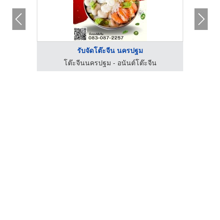
รับจัดโต๊ะจีน นครปฐม
น
โต๊ะจีนนครปฐม - อนันต์โต๊ะจีน