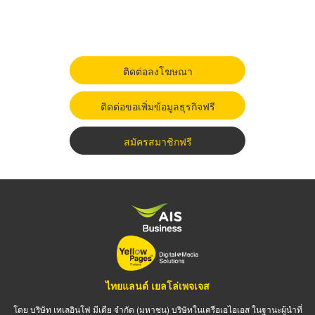
ติดต่อลงโฆษณา
ติดต่อขอเพิ่มข้อมูลธุรกิจฟรี
สมัครสมาชิกฟรี
ไทยแลนด์ เยลโล่เพจเจส
โดย บริษัท เทเลอินโฟ มีเดีย จำกัด (มหาชน) บริษัทในเครือเอไอเอส ในฐานะผู้นำที่