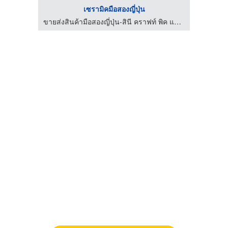
เซรามิคมือสองญี่ปุ่น
ขายส่งสินค้ามือสองญี่ปุ่น-สินี คราฟท์ พิค แอนด์ โค
ขายส่งสินค้ามือสองญี่ปุ่น-สินี คราฟท์ พิค แอนด์ โค