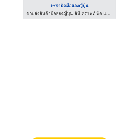
เซรามิคมือสองญี่ปุ่น
ขายส่งสินค้ามือสองญี่ปุ่น-สินี คราฟท์ พิค แอนด์ โค
ขายส่งสินค้ามือสองญี่ปุ่น-สินี คราฟท์ พิค แอนด์ โค