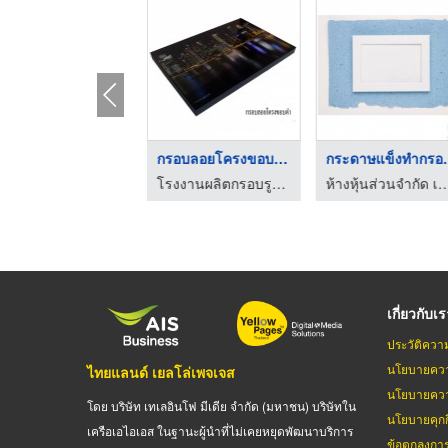
กรอบลอยไม้ตันขอบลายไ ...
กรอบลอยโครงขอบดำ
กระดาษแ
โรงงานผลิตกรอบรูปวิทยาศาสตร์ - ยู พี เรซิ่น แอนด์ เคมีคอล
โรงงานผลิตกรอบรูปวิทยาศาสตร์ - ยู พี เรซิ่น แอนด์ เคมีคอล
ห้างหุ้นส่วนจำกัด เอส ซี 
เกี่ยวกับเ
ประวัติควา
นโยบายควา
ไทยแลนด์ เยลโล่เพจเจส
นโยบายควา
โดย บริษัท เทเลอินโฟ มีเดีย จำกัด (มหาชน) บริษัทใน
นโยบายคุกกี
เครือเอไอเอส ในฐานะผู้นำที่ไม่เคยหยุดพัฒนาบริการ
ข้อตกลงกา