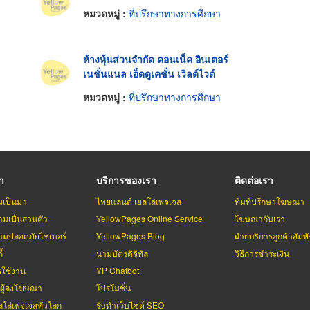
หมวดหมู่ :
ที่ปรึกษาทางการศึกษา
ห้างหุ้นส่วนจำกัด คอนเน็ค อินเตอร์
เนชั่นแนล เอ็ดดูเคชั่น เวิลด์ไวด์
หมวดหมู่ :
ที่ปรึกษาทางการศึกษา
รา
บริการของเรา
ติดต่อเรา
มเป็นมา
ไทยแลนด์ เยลโล่เพจเจส
ทีมที่ปรึกษาโฆษณา
มเป็นส่วนตัว
YellowPages Online Service
โฆษณากับเรา
มปลอดภัยไซเบอร์
YellowPages Blog
ฝ่ายบริการลูกค้าสัมพั
้
นามบัตรดิจิทัล
วิธีการชำระเงิน
รใช้งาน
YP Chatbot
บผู้ลงโฆษณา
โปรโมชั่น
ลโล่เพจเจสทั่วโลก
รับทำเว็บไซต์ SEO