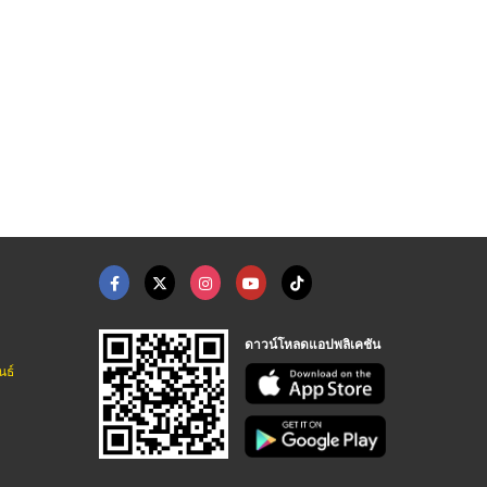
ดาวน์โหลดแอปพลิเคชัน
นธ์