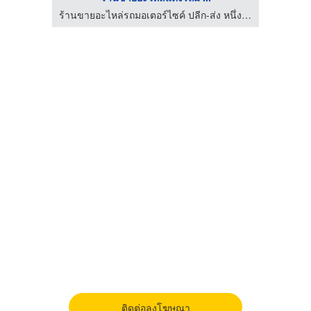
ร้านขายอะไหล่รถมอเตอร์ไซค์ ปลีก-ส่ง หนึ่งมอเตอร์ชอป (FirstMotorshop)
ร้านขายอะไหล่รถมอเตอร์ไซค์ ปลีก-ส่ง หนึ่งมอเตอร์ชอป (FirstMotorshop)
ติดต่อลงโฆษณา