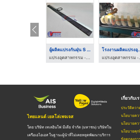
ใบปาดทำความสะอาดสายพ ...
ผู้ผลิตแปรงกันฝุ่น S ...
โรงงานผลิตแป
แปรงอุตสาหกรรม - วิริยะเทคโนโลยี
แปรงอุตสาหกรรม - วิริยะเทคโนโลยี
แปรงอุตสา
เกี่ยวกับเ
ประวัติควา
นโยบายควา
ไทยแลนด์ เยลโล่เพจเจส
นโยบายควา
โดย บริษัท เทเลอินโฟ มีเดีย จำกัด (มหาชน) บริษัทใน
นโยบายคุกกี
เครือเอไอเอส ในฐานะผู้นำที่ไม่เคยหยุดพัฒนาบริการ
ข้อตกลงกา