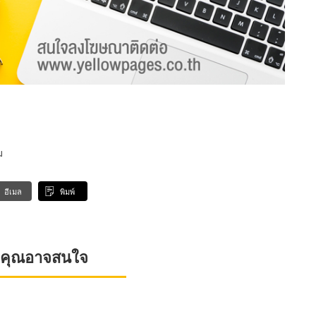
ม
อีเมล
พิมพ์
ที่คุณอาจสนใจ