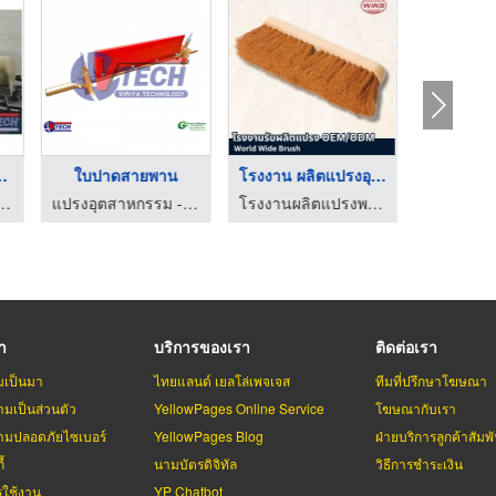
รงอุตสาห ...
ใบปาดสายพาน
โรงงาน ผลิตแปรงอุตสา ...
หกรรม - วิริยะเทคโนโลยี
แปรงอุตสาหกรรม - วิริยะเทคโนโลยี
โรงงานผลิตแปรงพลาสติก - เวิลด์ไวด์ บรัช
รา
บริการของเรา
ติดต่อเรา
มเป็นมา
ไทยแลนด์ เยลโล่เพจเจส
ทีมที่ปรึกษาโฆษณา
มเป็นส่วนตัว
YellowPages Online Service
โฆษณากับเรา
มปลอดภัยไซเบอร์
YellowPages Blog
ฝ่ายบริการลูกค้าสัมพั
้
นามบัตรดิจิทัล
วิธีการชำระเงิน
รใช้งาน
YP Chatbot