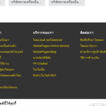
อวิทยาศาสตร์ ระยอง
บริษัทขายเครื่องมือวิทยาศาสตร์ ระยอง
บริษัทขายเครื่องมือวิทยาศาสตร์ ระยอง
รา
บริการของเรา
ติดต่อเรา
มเป็นมา
ไทยแลนด์ เยลโล่เพจเจส
ทีมที่ปรึกษาโฆษณา
มเป็นส่วนตัว
YellowPages Online Service
โฆษณากับเรา
มปลอดภัยไซเบอร์
YellowPages Blog
ฝ่ายบริการลูกค้าสัมพั
้
นามบัตรดิจิทัล
วิธีการชำระเงิน
รใช้งาน
YP Chatbot
บผู้ลงโฆษณา
โปรโมชั่น
ลโล่เพจเจสทั่วโลก
รับทำเว็บไซต์ SEO
ะเบียนโดเมน
ต์นี้ใช้คุกกี้