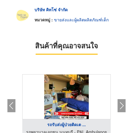
บริษัท คิทโซ่ จำกัด
หมวดหมู่ :
ขายส่งและผู้ผลิตผลิตภัณฑ์เด็ก
สินค้าที่คุณอาจสนใจ
รถรับส่งผู้ป่วยติดเต ...
บริการจัดส่งคนดูแลผู้ป่วยตามบ้าน - T&T Takecare
รถพยาบาลเอกชน นนทบุรี - P&L Ambulance
รับผล