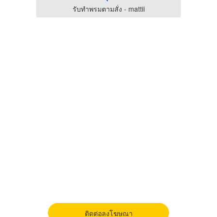
รับทำพรมตามสั่ง - mattii
ติดต่อลงโฆษณา