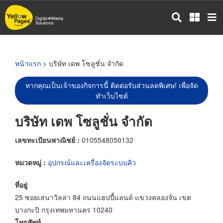
ข้าม
ไป
ยัง
เนื้อหา
หลัก
หน้าแรก
> บริษัท เดพ โซลูชั่น จำกัด
หากคุณเป็นเจ้าของกิจการนี้ ติดต่อรับส่วนลดพิเศษ! เพื่อจัด
ทำเว็บไซต์
บริษัท เดพ โซลูชั่น จำกัด
เลขทะเบียนพาณิชย์ :
0105548050132
หมวดหมู่ :
อุปกรณ์และเครื่องจัดระบบคิว
ที่อยู่
25 ซอยเสนาวิลล่า 84 ถนนแฮปปี้แลนด์ แขวงคลองจั่น เขต
บางกะปิ กรุงเทพมหานคร 10240
โทรศัพท์