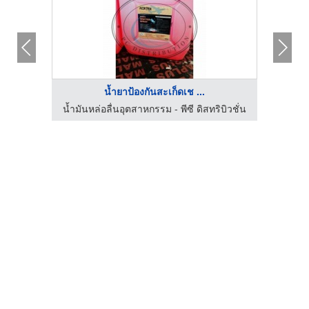
น้ำยาป้องกันสะเก็ดเช ...
บิวชั่น
น้ำมันหล่อลื่นอุตสาหกรรม - พีซี ดิสทริบิวชั่น