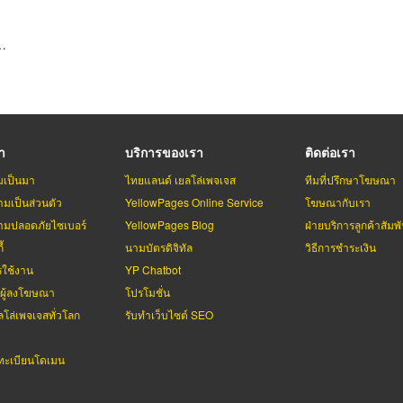
รา
บริการของเรา
ติดต่อเรา
มเป็นมา
ไทยแลนด์ เยลโล่เพจเจส
ทีมที่ปรึกษาโฆษณา
มเป็นส่วนตัว
YellowPages Online Service
โฆษณากับเรา
มปลอดภัยไซเบอร์
YellowPages Blog
ฝ่ายบริการลูกค้าสัมพั
้
นามบัตรดิจิทัล
วิธีการชำระเงิน
รใช้งาน
YP Chatbot
บผู้ลงโฆษณา
โปรโมชั่น
ลโล่เพจเจสทั่วโลก
รับทำเว็บไซต์ SEO
ะเบียนโดเมน