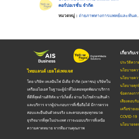
คอร์ปอเรชั่น จำกัด
หมวดหมู่ :
ถ่ายภาพทางการแพทย์และทันตกรรม
เกี่ยวกับเ
ประวัติควา
นโยบายควา
ไทยแลนด์ เยลโล่เพจเจส
นโยบายควา
โดย บริษัท เทเลอินโฟ มีเดีย จำกัด (มหาชน) บริษัทใน
นโยบายคุกกี
เครือเอไอเอส ในฐานะผู้นำที่ไม่เคยหยุดพัฒนาบริการ
ข้อตกลงกา
ที่ดีที่สุดด้านดิจิทัล มาร์เก็ตติ้ง ผ่านเว็บไซต์รวมสินค้า
เสียงตอบรั
และบริการ จากผู้ประกอบการที่เชื่อถือได้ มีการตรวจ
เครือข่ายเย
สอบและยืนยันตัวตนจริง และครอบคลุมทุกหมวด
COVID-19
ธุรกิจมากที่สุดในประเทศ เราจะมอบบริการที่เหนือ
นโยบายจดท
ความคาดหมาย จากทีมงานคุณภาพ