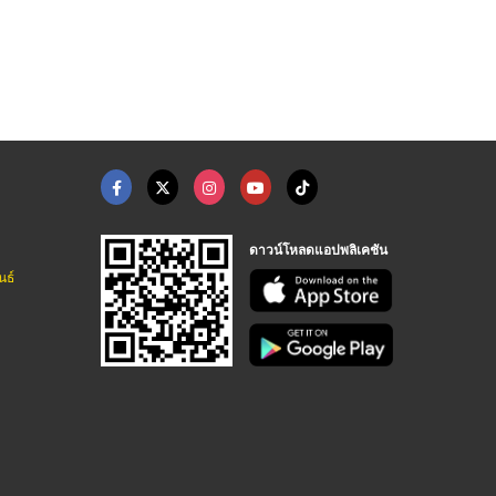
ดาวน์โหลดแอปพลิเคชัน
นธ์