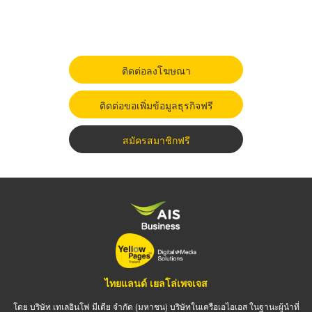
ติดต่อลงโฆษณา
ติดต่อขอเพิ่มข้อมูลธุรกิจฟรี
สมัครสมาชิกฟรี
ไทยแลนด์ เยลโล่เพจเจส
โดย บริษัท เทเลอินโฟ มีเดีย จำกัด (มหาชน) บริษัทในเครือเอไอเอส ในฐานะผู้นำที่