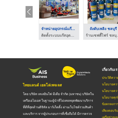
โรงงานผลิตน้ำดื่ม ฉะ ...
จำหน่ายอุปกรณ์แก๊สแอ ...
ถังดับเพลิง ชลบุรี
บริษัท 4415 อินเตอร์กรุ๊ป จำกัด
ติดตั้งระบบแก๊สอุตสาหกรรม - บลูแกส
ร้านเซฟตี้ไฟ
เกี่ยวกับเ
ประวัติควา
นโยบายควา
ไทยแลนด์ เยลโล่เพจเจส
นโยบายควา
โดย บริษัท เทเลอินโฟ มีเดีย จำกัด (มหาชน) บริษัทใน
นโยบายคุกกี
เครือเอไอเอส ในฐานะผู้นำที่ไม่เคยหยุดพัฒนาบริการ
ข้อตกลงกา
ที่ดีที่สุดด้านดิจิทัล มาร์เก็ตติ้ง ผ่านเว็บไซต์รวมสินค้า
เสียงตอบรั
และบริการ จากผู้ประกอบการที่เชื่อถือได้ มีการตรวจ
เครือข่ายเย