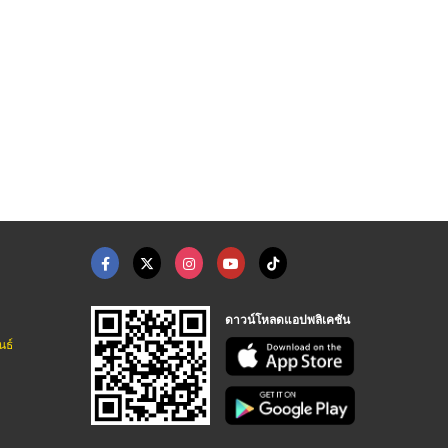
แพล้นท์ปูนวีคอนกรีต ...
ปั๊มแรงดันสูง ปั๊มอั ...
ติดตั้งระบบแก๊สโรงงา ...
คอนกรีตผสมเสร็จ นนทบุรี
จำหน่าย ซ่อม ปั๊มสุญญากาศ ปั๊ม Haskel - YTP
ติดตั้งระบบแก๊ส - PS Metric
ดาวน์โหลดแอปพลิเคชัน
นธ์