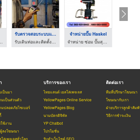
รับตรวจสอบระบบแก๊สแอ ...
จำหน่ายปั๊ม Haskel
ร์ ชลบุรีการดับเพลิง
รับเดินท่อและติดตั้งระบบแก๊ส LPG, NG, LNG - โอแก๊ส เอ็นจิเนียริ่ง
จำหน่าย ซ่อม ปั๊มสุญญากาศ ปั๊ม Haskel - YTP
รา
บริการของเรา
ติดต่อเรา
มเป็นมา
ไทยแลนด์ เยลโล่เพจเจส
ทีมที่ปรึกษาโฆษณา
มเป็นส่วนตัว
YellowPages Online Service
โฆษณากับเรา
มปลอดภัยไซเบอร์
YellowPages Blog
ฝ่ายบริการลูกค้าสัมพั
้
นามบัตรดิจิทัล
วิธีการชำระเงิน
รใช้งาน
YP Chatbot
บผู้ลงโฆษณา
โปรโมชั่น
ลโล่เพจเจสทั่วโลก
รับทำเว็บไซต์ SEO