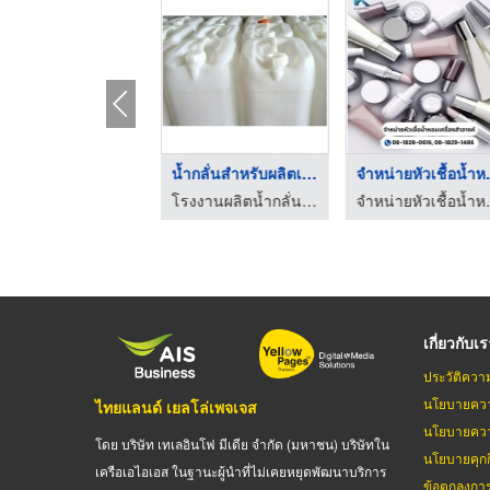
ขาย Talcum Powder 12 ...
น้ำกลั่นสำหรับผลิตเค ...
จำหน่าย
จำหน่ายเคมีภัณฑ์ เคมีแหลมทองมาร์เกตติ้ง
โรงงานผลิตน้ำกลั่น - นวนที
จำหน่ายห
เกี่ยวกับเ
ประวัติควา
นโยบายควา
ไทยแลนด์ เยลโล่เพจเจส
นโยบายควา
โดย บริษัท เทเลอินโฟ มีเดีย จำกัด (มหาชน) บริษัทใน
นโยบายคุกกี
เครือเอไอเอส ในฐานะผู้นำที่ไม่เคยหยุดพัฒนาบริการ
ข้อตกลงกา