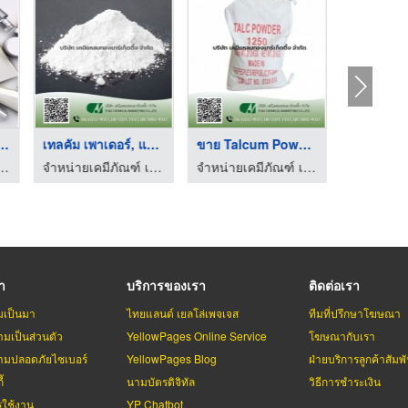
หัวเชื้อน้ำหอ ...
เทลคัม เพาเดอร์, แป้ ...
ขาย Talcum Powder 12 ...
ัวเชื้อน้ำหอม-คูโดส
จำหน่ายเคมีภัณฑ์ เคมีแหลมทองมาร์เกตติ้ง
จำหน่ายเคมีภัณฑ์ เคมีแหลมทองมาร์เกตติ้ง
รา
บริการของเรา
ติดต่อเรา
มเป็นมา
ไทยแลนด์ เยลโล่เพจเจส
ทีมที่ปรึกษาโฆษณา
มเป็นส่วนตัว
YellowPages Online Service
โฆษณากับเรา
มปลอดภัยไซเบอร์
YellowPages Blog
ฝ่ายบริการลูกค้าสัมพั
้
นามบัตรดิจิทัล
วิธีการชำระเงิน
รใช้งาน
YP Chatbot