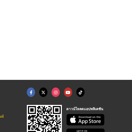
น้ำกลั่นสำหรับผลิตเค ...
จำหน่ายหัวเชื้อน้ำหอ ...
เทลคัม เพาเดอร์, แป้ ...
โรงงานผลิตน้ำกลั่น - นวนที
จำหน่ายหัวเชื้อน้ำหอม-คูโดส
จำหน่ายเคมีภัณฑ์ เคมีแหลมทองมาร์เกตติ้ง
ดาวน์โหลดแอปพลิเคชัน
นธ์