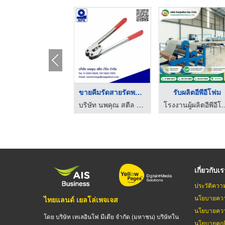
ขายส่งฟิล์มยืด
ขายคีมรัดสายรัดพลาสต ...
รับผลิตอีพีอีโฟม
บริษัท นพคุณ สตีล เวิร์ค จำกัด
บริษัท นพคุณ สตีล เวิร์ค จำกัด
โรงงานผู้ผลิตอีพีอีโฟม ช
เกี่ยวกับเ
ประวัติควา
นโยบายควา
ไทยแลนด์ เยลโล่เพจเจส
นโยบายควา
โดย บริษัท เทเลอินโฟ มีเดีย จำกัด (มหาชน) บริษัทใน
นโยบายคุกกี