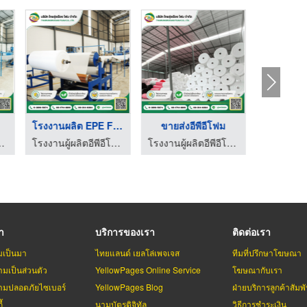
โรงงานผลิต EPE FOAM
ขายส่งอีพีอีโฟม
ลบุรี - ไทยรุ่งเรือง โฟม
โรงงานผู้ผลิตอีพีอีโฟม ชลบุรี - ไทยรุ่งเรือง โฟม
โรงงานผู้ผลิตอีพีอีโฟม ชลบุรี - ไทยรุ่งเรือง โฟม
รา
บริการของเรา
ติดต่อเรา
มเป็นมา
ไทยแลนด์ เยลโล่เพจเจส
ทีมที่ปรึกษาโฆษณา
มเป็นส่วนตัว
YellowPages Online Service
โฆษณากับเรา
มปลอดภัยไซเบอร์
YellowPages Blog
ฝ่ายบริการลูกค้าสัมพั
้
นามบัตรดิจิทัล
วิธีการชำระเงิน