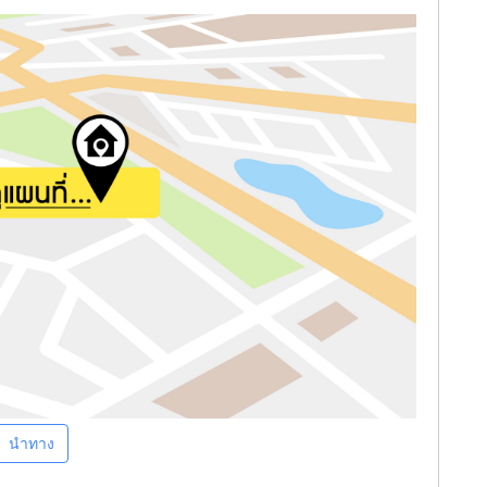
นำทาง