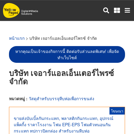
ข้าม
ไป
ยัง
เนื้อหา
หลัก
หน้าแรก
> บริษัท เจอาร์แอลเอ็นเตอร์ไพรซ์ จำกัด
หากคุณเป็นเจ้าของกิจการนี้ ติดต่อรับส่วนลดพิเศษ! เพื่อจัด
ทำเว็บไซต์
บริษัท เจอาร์แอลเอ็นเตอร์ไพรซ์
จำกัด
หมวดหมู่ :
วัสดุสำหรับบรรจุหีบห่อเพื่อการขนส่ง
โฆษณา
ขายส่งบับเบิ้ลกันกระแทก, พลาสติกกันกระแทก, อุปกรณ์
แพ็คกิ้ง ราคาโรงงาน โฟม EPE-EPS โฟมตัวหนอนกัน
กระแทก ทปกาวปิดกล่อง สำหรับงานหีบห่อ